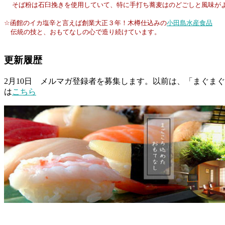
そば粉は石臼挽きを使用していて、特に手打ち蕎麦はのどごしと風味が
☆函館のイカ塩辛と言えば創業大正３年！木樽仕込みの
小田島水産食品
伝統の技と、おもてなしの心で造り続けています。
更新履歴
2月10日 メルマガ登録者を募集します。以前は、「まぐま
は
こちら