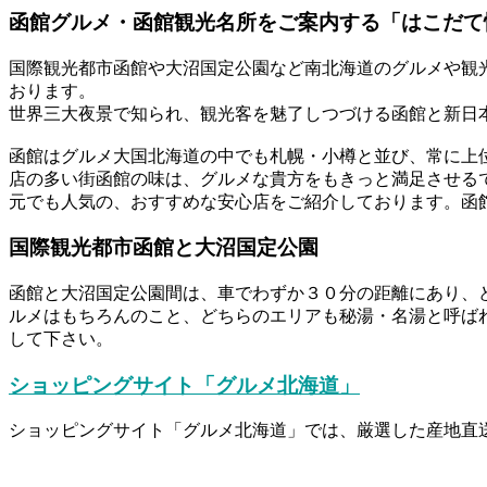
函館グルメ・函館観光名所をご案内する「はこだて
国際観光都市函館や大沼国定公園など南北海道のグルメや観
おります。
世界三大夜景で知られ、観光客を魅了しつづける函館と新日
函館はグルメ大国北海道の中でも札幌・小樽と並び、常に上
店の多い街函館の味は、グルメな貴方をもきっと満足させる
元でも人気の、おすすめな安心店をご紹介しております。函
国際観光都市函館と大沼国定公園
函館と大沼国定公園間は、車でわずか３０分の距離にあり、
ルメはもちろんのこと、どちらのエリアも秘湯・名湯と呼ば
して下さい。
ショッピングサイト「グルメ北海道」
ショッピングサイト「グルメ北海道」では、厳選した産地直送の